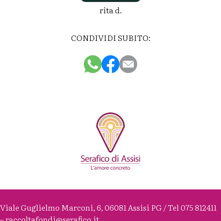
rita d.
CONDIVIDI SUBITO:
Viale Guglielmo Marconi, 6, 06081 Assisi PG / Tel 075 812411
– raccoltafondi@serafico.it